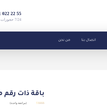
55 22 022 501 90+
7/24 حجوزات واستفسارات
اتصال بنا
من نحن
باقة ذات رقم 
(مراجعة واحدة)