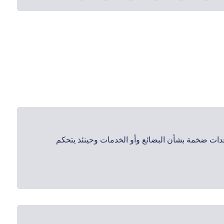
قدات ضخمة بشأن البضائع وأو الخدمات وحينئذ يتحكم