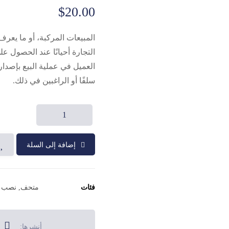
تم التقييم بـ
5.00
من 5
$
20.00
بناءً على
تقييم عميل
واحد
المبيعات المركبة، أو ما يع
التجارة أحيانًا عند الحصول 
العميل في عملية البيع بإصد
سلفًا أو الراغبين في ذلك.
إضافة إلى السلة
فئات
متحف
,
نصب