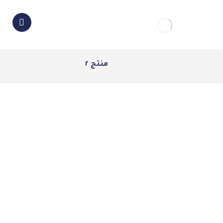
منتج ٢