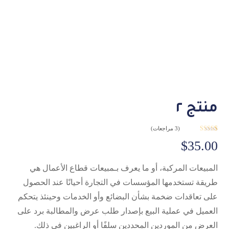
منتج ٢
(
3
مراجعات)
3
تم التقييم بـ
$
35.00
4.67
من 5
بناءً على
تقييم
عملاء
المبيعات المركبة، أو ما يعرف بـمبيعات قطاع الأعمال هي
طريقة تستخدمها المؤسسات في التجارة أحيانًا عند الحصول
على تعاقدات ضخمة بشأن البضائع وأو الخدمات وحينئذ يتحكم
العميل في عملية البيع بإصدار طلب عرض والمطالبة برد على
العرض من الموردين المحددين سلفًا أو الراغبين في ذلك.