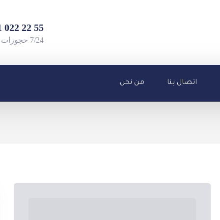
55 22 022 501 90+
7/24 حجوزات واستفسارات
اتصال بنا
من نحن