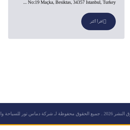
No:19 Maçka, Besiktas, 34357 Istanbul, Turkey ...
اقرأ أكثر
وق محفوظة لـ شركة دماس تور للسياحة والسفر.