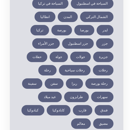
السياحة في اسطنبول
السياحة في تركيا
الشمال التركي
المدن
انطاليا
ايدر
بورصا
بورصة
تركيا
جزر
جزر اسطنبول
جزر الأمراء
جزيرة
جولات
جولة
حفلات
رحلات
رحلات سياحية
رحلة
رحلة بورصة
ريزا
سفن
سفينة
سهرات
طرابزون
عيد ميلاد
فندق
قارب
كابادوكيا
كبادوكيا
مضيق
معالم