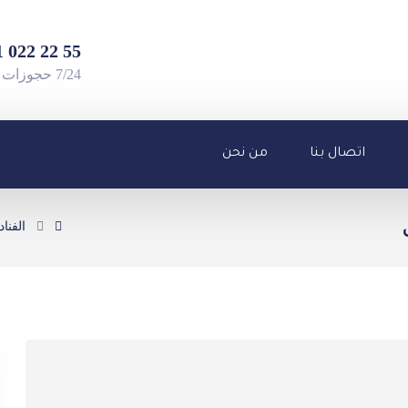
55 22 022 501 90+
7/24 حجوزات واستفسارات
اتصال بنا
من نحن
الفنا