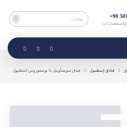
دق
فنادق إسطنبول
فندق سويسأوتيل ذا بوسفوروس اسطنبول