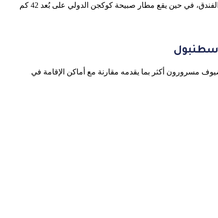
فيما يبعد مطار إسطنبول أتاتورك الدولي مسافة 25 كم فقط من الفندق، في حين يقع مطار صبيحة كوكجن الدولي على بُعد 42 كم
اسطنبول
لضيوف مسرورون أكثر بما يقدمه مقارنة مع أماكن الإقامة في