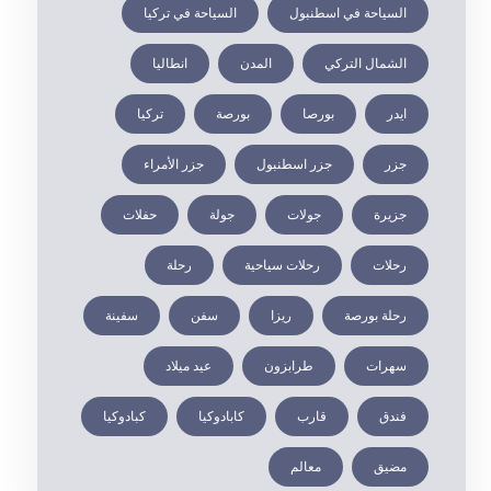
السياحة في اسطنبول
السياحة في تركيا
الشمال التركي
المدن
انطاليا
ايدر
بورصا
بورصة
تركيا
جزر
جزر اسطنبول
جزر الأمراء
جزيرة
جولات
جولة
حفلات
رحلات
رحلات سياحية
رحلة
رحلة بورصة
ريزا
سفن
سفينة
سهرات
طرابزون
عيد ميلاد
فندق
قارب
كابادوكيا
كبادوكيا
مضيق
معالم