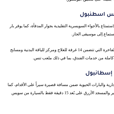
وس اسطنبول
متاع بالأجواء السويسرية التقليدية بجوار المدفأة، كما يوفر بار
فيما يوفر سبا بوروفيل والمركز الرياضي علاجات السبا الشاملة الفاخرة التي تتضمن 14 غرفة للعلاج ومركز للياقة البدنية ومسابح
 كاملة من خدمات الفندق، بما في ذلك ملعب تنس.
إسطانبول
جارية والبارات الحيوية ضمن مسافة قصيرة سيراً على الأقدام، كما
تقع المنطقة التاريخية في إسطنبول مع قصر توبكابي والبازار الكبير والمسجد الأزرق على بُعد 15 دقيقة فقط بالسيارة من سويس