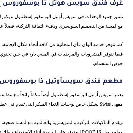
غرف فندق سويس هوتل ذا بوسفوروس إ
تتميز جميع الوحدات في سويس أوتيل البوسفور إسطنبول بديكور
مع لمسة من التصميم السويسري ودفء الثقافة التركية، فضلاً عن ا
كما تتوفر خدمة الواي فاي المجانية في كافة أنحاء مكان الإقام
فيما تتوفر المشروبات والمرطبات في الميني بار، في حين تحت
حوض استحمام.
مطعم فندق سويسأوتيل ذا بوسفوروس
يعتبر سويس أوتيل البوسفور إسطنبول أيضاً مكاناً رائجاً مع مطاع
مقهى Swiss بشكل خاص بوجيات الغداء المبكر التي تقدم في عطلة نهاية الأسبوع.
ويقدم المأكولات التركية والسويسرية والعالمية مع لمسة صحية،
مطعم وبار 16 ROOF المتوفر على السطح أثناء الاستمتاع بإطلالة جميلة على مضيق البوسفور.