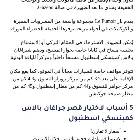
الخفيفة وشاي ما بعد الظهيرة في صالة Gazebo.
يقدم بار Le Fumoir مجموعة واسعة من المشروبات المميزة
والكوكتيلات في أجواء مريحة توفرها الحديقة الخضراء المورقة.
يُمكن للضيوف الاسترخاء في الحمّام التركي أو الاستمتاع
بجلسة مساج في كابانا خاصة بجوار المسبح، ويضم شيراغان
بالاس كمبنسكي إسطنبول مسبحاً داخلياً ومركزاً للياقة البدنية.
تتوفر مواقف خاصة للسيارات مجاناً في الموقع، كما يقع مكان
الإقامة على بعد 3.5 كم من مركز زورلو للتسوق و4.3 كم من
مركز جواهر للتسوق و44 كم من مطار إسطنبول و45 كم من
مطار صبيحة جوكتشن.
5 أسباب لاختيار قصر جراغان بالاس
كمبنسكي اسطنبول
أسعار لا تقارن!
لاسيما قم بإدارة حجوزاتك من خلال الإنترنت