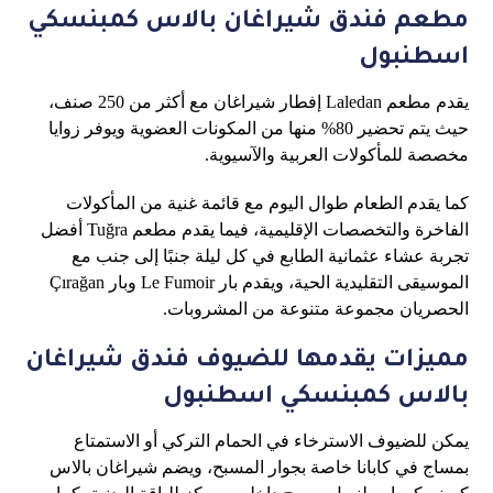
مطعم فندق شيراغان بالاس كمبنسكي
اسطنبول
يقدم مطعم Laledan إفطار شيراغان مع أكثر من 250 صنف،
حيث يتم تحضير 80% منها من المكونات العضوية ويوفر زوايا
مخصصة للمأكولات العربية والآسيوية.
كما يقدم الطعام طوال اليوم مع قائمة غنية من المأكولات
الفاخرة والتخصصات الإقليمية، فيما يقدم مطعم Tuğra أفضل
تجربة عشاء عثمانية الطابع في كل ليلة جنبًا إلى جنب مع
الموسيقى التقليدية الحية، ويقدم بار Le Fumoir وبار Çırağan
الحصريان مجموعة متنوعة من المشروبات.
مميزات يقدمها للضيوف فندق شيراغان
بالاس كمبنسكي اسطنبول
يمكن للضيوف الاسترخاء في الحمام التركي أو الاستمتاع
بمساج في كابانا خاصة بجوار المسبح، ويضم شيراغان بالاس