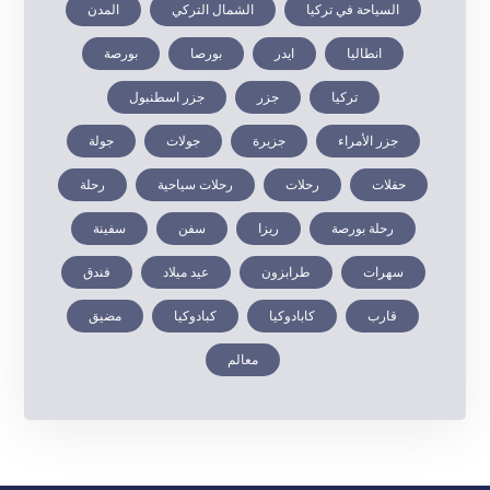
السياحة في تركيا
الشمال التركي
المدن
انطاليا
ايدر
بورصا
بورصة
تركيا
جزر
جزر اسطنبول
جزر الأمراء
جزيرة
جولات
جولة
حفلات
رحلات
رحلات سياحية
رحلة
رحلة بورصة
ريزا
سفن
سفينة
سهرات
طرابزون
عيد ميلاد
فندق
قارب
كابادوكيا
كبادوكيا
مضيق
معالم