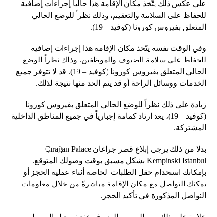
على عكس ذلك يتّخذ مكان الإقامة هذا حالياً إجراءات إضافية
للحفاظ على السلامة والتعقيم، وذلك نظراً للوضع الحالي
المتعلق بفيروس كورونا (كوفيد – 19).
وفي الوقت نفسه يتّخذ مكان الإقامة هذا إجراءات إضافية
للحفاظ على سلامة الضيوف والموظفين، وذلك نظراً للوضع
الحالي المتعلق بفيروس كورونا (كوفيد – 19). قد لا تتوفر جميع
الخدمات ووسائل الراحة أو قد يتم الحد منها نتيجة لذلك.
زيادة على ذلك نظراً للوضع الحالي المتعلق بفيروس كورونا
(كوفيد – 19)، يعد ارتاد كمامة إجبارياً في جميع المناطق الداخلية
المشتركة.
بدلا من ذلك يرجى إبلاغ قصر جراغان Çırağan Palace
Kempinski Istanbul بشكل مسبق بوقت وصولك المتوقع.
بإمكانك استخدام حقل الطلبات الخاصة أثناء عملية الحجز أو
يمكنك التواصل مع مكان الإقامة مباشرةًً من خلال معلومات
التواصل المذكورة في تأكيد الحجز.
علاوة على ذلك سيطلب من الضيوف عند تسجيل الوصول