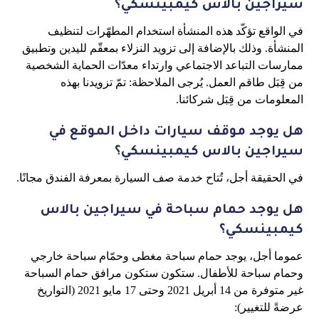
سيراجين بالاس كيمبينسكي؟
في الواقع تؤكّد هذه المنشأة استخدام المطهّرات لتنظيف
المنشأة. وذلك بالإضافة إلى تزويد النزلاء بمعقّم لليدين وتطبيق
ممارسات التباعد الاجتماعي وارتداء معدّات الحماية الشخصية
من قِبَل طاقم العمل. يُرجى الملاحظة: تمّ تزويدنا بهذه
المعلومات من قِبَل شركائنا.
هل يوجد موقف سيارات داخل الموقع في
سيراجين بالاس كيمبينسكي؟
في الحقيقة أجل، تُتاح خدمة صف السيارة بمعرفة الفندق مجانًا.
هل يوجد حمام سباحة في سيراجين بالاس
كيمبينسكي؟
عموما أجل، يوجد حمام سباحة مغطى وحمّام سباحة خارجي
وحمام سباحة للأطفال. ستكون ستكون مرافق حمام السباحة
غير متوفرة من 14 أبريل 2021 وحتى 17 مايو 2021 (التواريخ
عرضةً للتغيير):