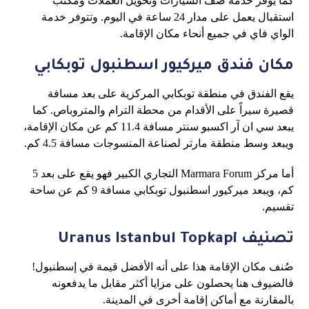
كما يوفر خدمة صف السيارات وتحويل العملات ومكتب
استقبال يعمل على مدار 24 ساعة في اليوم. وتتوفر خدمة
الواي فاي في جميع أنحاء مكان الإقامة.
مكان فندق ميركيور اسطنبول توبكابي
يقع الفندق في منطقة توبكابي المركزية على بعد مسافة
قصيرة سيراً على الأقدام من محطة الترام والمتروباص. كما
يبعد سي ان آر اكسبو سنتر مسافة 11.4 كم عن مكان الإقامة،
ويبعد وسط منطقة مارتر لصناعة المنسوجات مسافة 4.5 كم.
أما مركز Marmara Forum التجاري الكبير فهو يقع على بعد 5
كم، ويبعد ميركيور اسطنبول توبكابي مسافة 9 كم عن ساحة
تقسيم.
تصنيف Uranus Istanbul Topkapi
صُنف مكان الإقامة هذا على أنه الأفضل قيمة في إسطنبول!
فالضيوف هنا يحصلون على مزايا أكثر مقابل ما يدفعونه
بالمقارنة مع أماكن إقامة أخرى في المدينة.