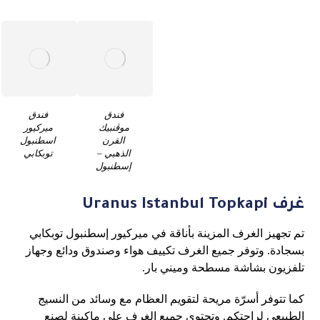
فندق
فندق
موڤنبيك
ميركيور
القرن
اسطنبول
الذهبي –
توبكابي
إسطنبول
غرف Uranus Istanbul Topkapi
تم تجهيز الغرف المزينة بأناقة في ميركيور إسطنبول توبكابي
بسجادة. وتوفر جميع الغرف تكييف هواء وصندوق ودائع وجهاز
تلفزيون بشاشة مسطحة وميني بار.
كما تتوفر أسرّة مريحة لتقويم العظام مع وسائد من النسيج
الطبيعي لراحتكم. وتحتوي جميع الغرف على ماكينة لصنع