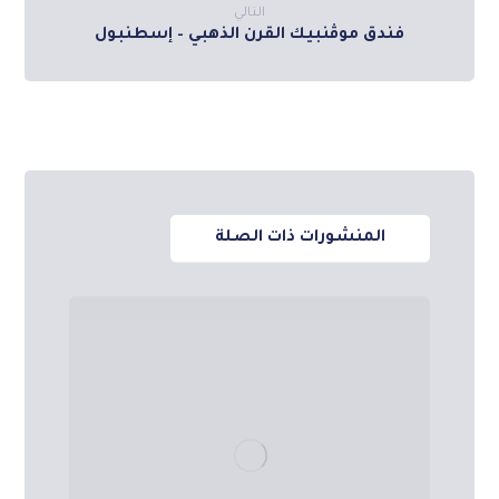
التالي
فندق موڤنبيك القرن الذهبي – إسطنبول
المنشورات ذات الصلة