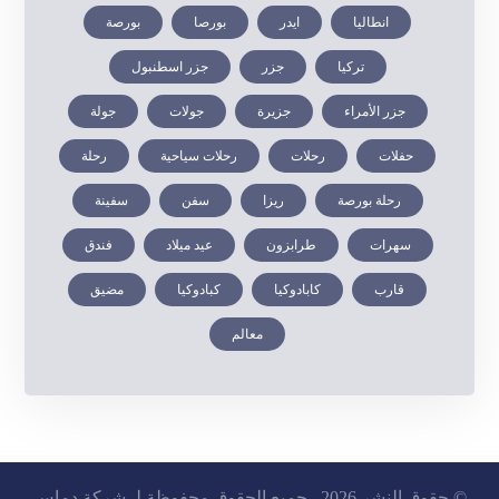
انطاليا
ايدر
بورصا
بورصة
تركيا
جزر
جزر اسطنبول
جزر الأمراء
جزيرة
جولات
جولة
حفلات
رحلات
رحلات سياحية
رحلة
رحلة بورصة
ريزا
سفن
سفينة
سهرات
طرابزون
عيد ميلاد
فندق
قارب
كابادوكيا
كبادوكيا
مضيق
معالم
© حقوق النشر 2026 . جميع الحقوق محفوظة لـ شركة دماس