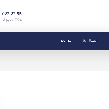
55 22 022 501 90+
7/24 حجوزات واستفسارات
اتصال بنا
من نحن