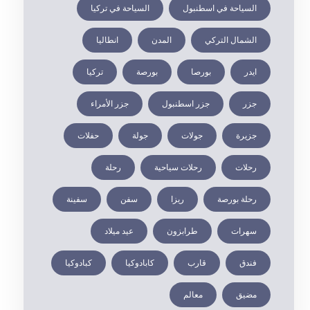
السياحة في اسطنبول
السياحة في تركيا
الشمال التركي
المدن
انطاليا
ايدر
بورصا
بورصة
تركيا
جزر
جزر اسطنبول
جزر الأمراء
جزيرة
جولات
جولة
حفلات
رحلات
رحلات سياحية
رحلة
رحلة بورصة
ريزا
سفن
سفينة
سهرات
طرابزون
عيد ميلاد
فندق
قارب
كابادوكيا
كبادوكيا
مضيق
معالم