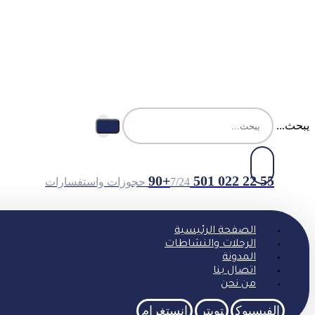
يبحث...
55 22 022 501 90+
7/24 حجوزات واستفسارات
الصفحة الرئيسية
الرحلات والنشاطات
المدونة
اتصال بنا
من نحن
الفيسبوك
تويتر
انستغرام