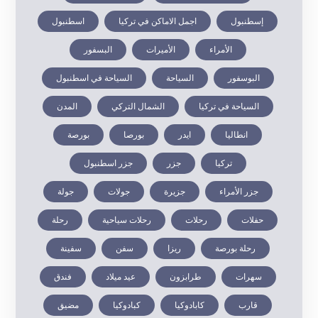
إسطنبول
اجمل الاماكن في تركيا
اسطنبول
الأمراء
الأميرات
البسفور
البوسفور
السياحة
السياحة في اسطنبول
السياحة في تركيا
الشمال التركي
المدن
انطاليا
ايدر
بورصا
بورصة
تركيا
جزر
جزر اسطنبول
جزر الأمراء
جزيرة
جولات
جولة
حفلات
رحلات
رحلات سياحية
رحلة
رحلة بورصة
ريزا
سفن
سفينة
سهرات
طرابزون
عيد ميلاد
فندق
قارب
كابادوكيا
كبادوكيا
مضيق