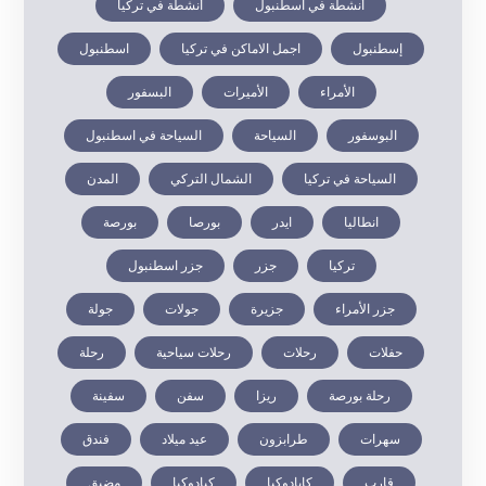
أنشطة في اسطنبول
أنشطة في تركيا
إسطنبول
اجمل الاماكن في تركيا
اسطنبول
الأمراء
الأميرات
البسفور
البوسفور
السياحة
السياحة في اسطنبول
السياحة في تركيا
الشمال التركي
المدن
انطاليا
ايدر
بورصا
بورصة
تركيا
جزر
جزر اسطنبول
جزر الأمراء
جزيرة
جولات
جولة
حفلات
رحلات
رحلات سياحية
رحلة
رحلة بورصة
ريزا
سفن
سفينة
سهرات
طرابزون
عيد ميلاد
فندق
قارب
كابادوكيا
كبادوكيا
مضيق