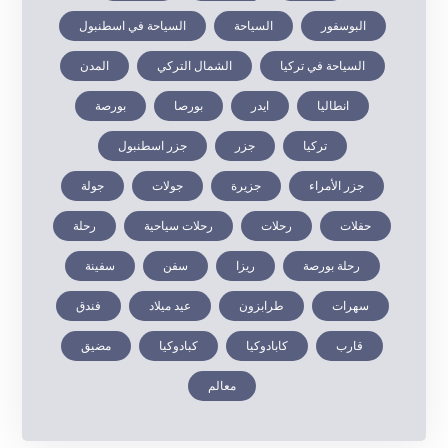
البوسفور
السياحة
السياحة في اسطنبول
السياحة في تركيا
الشمال التركي
المدن
انطاليا
ايدر
بورصا
بورصة
تركيا
جزر
جزر اسطنبول
جزر الأمراء
جزيرة
جولات
جولة
حفلات
رحلات
رحلات سياحية
رحلة
رحلة بورصة
ريزا
سفن
سفينة
سهرات
طرابزون
عيد ميلاد
فندق
قارب
كابادوكيا
كبادوكيا
مضيق
معالم