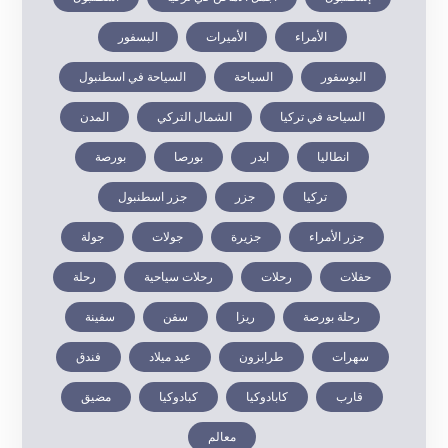
الأمراء
الأميرات
البسفور
البوسفور
السياحة
السياحة في اسطنبول
السياحة في تركيا
الشمال التركي
المدن
انطاليا
ايدر
بورصا
بورصة
تركيا
جزر
جزر اسطنبول
جزر الأمراء
جزيرة
جولات
جولة
حفلات
رحلات
رحلات سياحية
رحلة
رحلة بورصة
ريزا
سفن
سفينة
سهرات
طرابزون
عيد ميلاد
فندق
قارب
كابادوكيا
كبادوكيا
مضيق
معالم