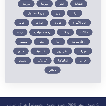
انطاليا
ايدر
بورصا
بورصة
تركيا
جزر
جزر اسطنبول
جزر الأمراء
جزيرة
جولات
جولة
حفلات
رحلات
رحلات سياحية
رحلة
رحلة بورصة
ريزا
سفن
سفينة
سهرات
طرابزون
عيد ميلاد
فندق
قارب
كابادوكيا
كبادوكيا
مضيق
معالم
© حقوق النشر 2026 . جميع الحقوق محفوظة لـ شركة دماس