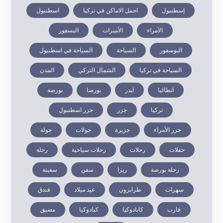
إسطنبول
اجمل الاماكن في تركيا
اسطنبول
الأمراء
الأميرات
البسفور
البوسفور
السياحة
السياحة في اسطنبول
السياحة في تركيا
الشمال التركي
المدن
انطاليا
ايدر
بورصا
بورصة
تركيا
جزر
جزر اسطنبول
جزر الأمراء
جزيرة
جولات
جولة
حفلات
رحلات
رحلات سياحية
رحلة
رحلة بورصة
ريزا
سفن
سفينة
سهرات
طرابزون
عيد ميلاد
فندق
قارب
كابادوكيا
كبادوكيا
مضيق