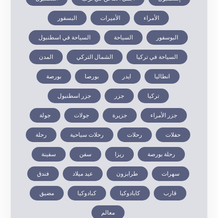
الأمراء
الأميرات
البسفور
البوسفور
السياحة
السياحة في اسطنبول
السياحة في تركيا
الشمال التركي
المدن
انطاليا
ايدر
بورصا
بورصة
تركيا
جزر
جزر اسطنبول
جزر الأمراء
جزيرة
جولات
جولة
حفلات
رحلات
رحلات سياحية
رحلة
رحلة بورصة
ريزا
سفن
سفينة
سهرات
طرابزون
عيد ميلاد
فندق
قارب
كابادوكيا
كبادوكيا
مضيق
معالم