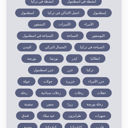
أنشطة في اسطنبول
أنشطة في تركيا
إسطنبول
اجمل الاماكن في تركيا
اسطنبول
الأمراء
الأميرات
البسفور
البوسفور
السياحة
السياحة في اسطنبول
السياحة في تركيا
الشمال التركي
المدن
انطاليا
ايدر
بورصا
بورصة
تركيا
جزر
جزر اسطنبول
جزر الأمراء
جزيرة
جولات
جولة
حفلات
رحلات
رحلات سياحية
رحلة
رحلة بورصة
ريزا
سفن
سفينة
سهرات
طرابزون
عيد ميلاد
فندق
قارب
كابادوكيا
كبادوكيا
مضيق