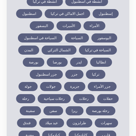
أنشطة في اسطنبول
أنشطة في تركيا
إسطنبول
اجمل الاماكن في تركيا
اسطنبول
الأمراء
الأميرات
البسفور
البوسفور
السياحة
السياحة في اسطنبول
السياحة في تركيا
الشمال التركي
المدن
انطاليا
ايدر
بورصا
بورصة
تركيا
جزر
جزر اسطنبول
جزر الأمراء
جزيرة
جولات
جولة
حفلات
رحلات
رحلات سياحية
رحلة
رحلة بورصة
ريزا
سفن
سفينة
سهرات
طرابزون
عيد ميلاد
فندق
قارب
كابادوكيا
كبادوكيا
مضيق