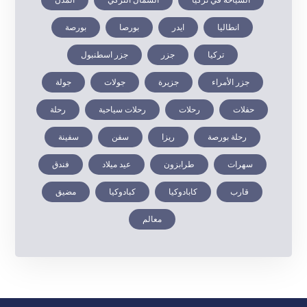
انطاليا
ايدر
بورصا
بورصة
تركيا
جزر
جزر اسطنبول
جزر الأمراء
جزيرة
جولات
جولة
حفلات
رحلات
رحلات سياحية
رحلة
رحلة بورصة
ريزا
سفن
سفينة
سهرات
طرابزون
عيد ميلاد
فندق
قارب
كابادوكيا
كبادوكيا
مضيق
معالم