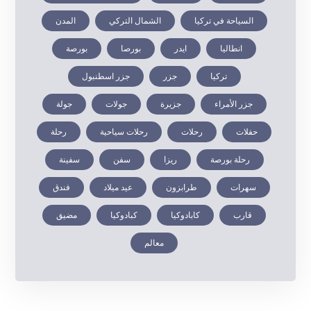
السياحة في تركيا
الشمال التركي
المدن
انطاليا
ايدر
بورصا
بورصة
تركيا
جزر
جزر اسطنبول
جزر الأمراء
جزيرة
جولات
جولة
حفلات
رحلات
رحلات سياحية
رحلة
رحلة بورصة
ريزا
سفن
سفينة
سهرات
طرابزون
عيد ميلاد
فندق
قارب
كابادوكيا
كبادوكيا
مضيق
معالم