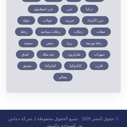
تركيا
جزر
جزر اسطنبول
جزر الأمراء
جزيرة
جولات
جولة
حفلات
رحلات
رحلات سياحية
رحلة
رحلة بورصة
ريزا
سفن
سفينة
سهرات
طرابزون
عيد ميلاد
فندق
قارب
كابادوكيا
كبادوكيا
مضيق
معالم
© حقوق النشر 2026 . جميع الحقوق محفوظة لـ شركة دماس
تور للسياحة والسفر.