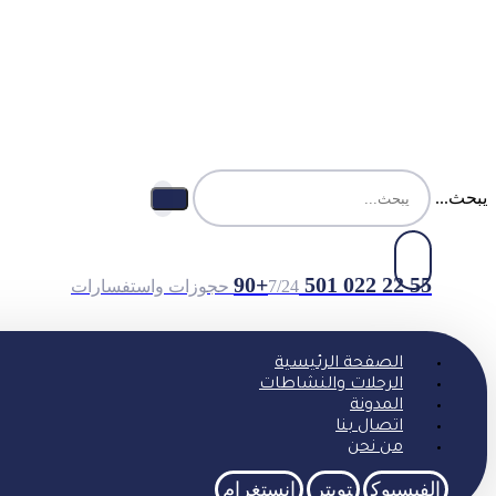
يبحث...
55 22 022 501 90+
7/24 حجوزات واستفسارات
الصفحة الرئيسية
الرحلات والنشاطات
المدونة
اتصال بنا
من نحن
الفيسبوك
تويتر
انستغرام