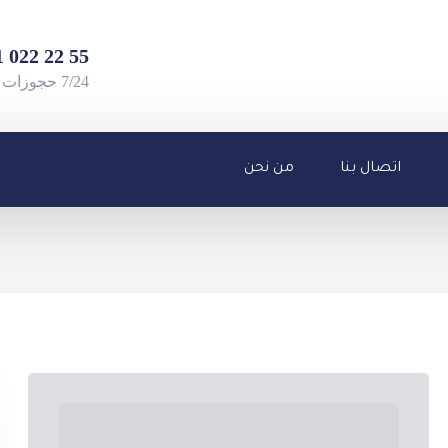
55 22 022 501 90+
7/24 حجوزات واستفسارات
اتصال بنا
من نحن