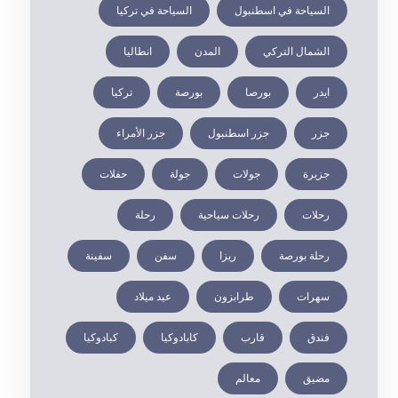
السياحة في اسطنبول
السياحة في تركيا
الشمال التركي
المدن
انطاليا
ايدر
بورصا
بورصة
تركيا
جزر
جزر اسطنبول
جزر الأمراء
جزيرة
جولات
جولة
حفلات
رحلات
رحلات سياحية
رحلة
رحلة بورصة
ريزا
سفن
سفينة
سهرات
طرابزون
عيد ميلاد
فندق
قارب
كابادوكيا
كبادوكيا
مضيق
معالم