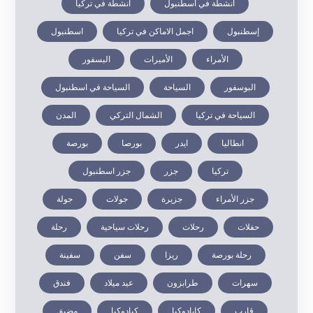
أنشطة في اسطنبول
أنشطة في تركيا
إسطنبول
اجمل الاماكن في تركيا
اسطنبول
الأمراء
الأميرات
البسفور
البوسفور
السياحة
السياحة في اسطنبول
السياحة في تركيا
الشمال التركي
المدن
انطاليا
ايدر
بورصا
بورصة
تركيا
جزر
جزر اسطنبول
جزر الأمراء
جزيرة
جولات
جولة
حفلات
رحلات
رحلات سياحية
رحلة
رحلة بورصة
ريزا
سفن
سفينة
سهرات
طرابزون
عيد ميلاد
فندق
قارب
كابادوكيا
كبادوكيا
مضيق