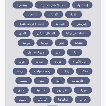
إسطنبول
اجمل الاماكن في تركيا
اسطنبول
الأمراء
الأميرات
البسفور
البوسفور
السياحة
السياحة في اسطنبول
السياحة في تركيا
الشمال التركي
المدن
انطاليا
ايدر
بورصا
بورصة
تركيا
جزر
جزر اسطنبول
جزر الأمراء
جزيرة
جولات
جولة
حفلات
رحلات
رحلات سياحية
رحلة
رحلة بورصة
ريزا
سفن
سفينة
سهرات
طرابزون
عيد ميلاد
فندق
قارب
كابادوكيا
كبادوكيا
مضيق