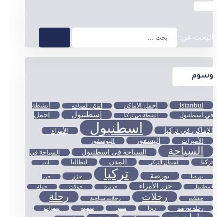
البحث عن:
وسوم
Istanbul
أجمل الاماكن
أنشطة
أماكن السياحة
إسطنبول
اجمل
في اسطنبول
أنشطة في تركيا
اسطنبول
الاماكن في تركيا
الأمراء
البسفور
الأميرات
البوسفور
السياحة
السياحة في اسطنبول
السياحة في
المدن
تركيا
انطاليا
الشمال التركي
ايدر
تركيا
بورصة
جزر
بورصا
جزر
جزر الأمراء
اسطنبول
جزيرة
جولات
جولة
رحلة
رحلات
حفلات
رحلات سياحية
رحلة بورصة
ريزا
سفن
سفينة
سهرات
طرابزون