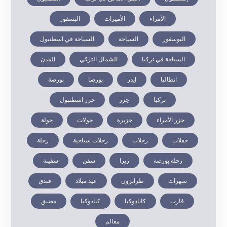
الأمراء
الأميرات
البسفور
البوسفور
السياحة
السياحة في اسطنبول
السياحة في تركيا
الشمال التركي
المدن
انطاليا
ايدر
بورصا
بورصة
تركيا
جزر
جزر اسطنبول
جزر الأمراء
جزيرة
جولات
جولة
حفلات
رحلات
رحلات سياحية
رحلة
رحلة بورصة
ريزا
سفن
سفينة
سهرات
طرابزون
عيد ميلاد
فندق
قارب
كابادوكيا
كبادوكيا
مضيق
معالم