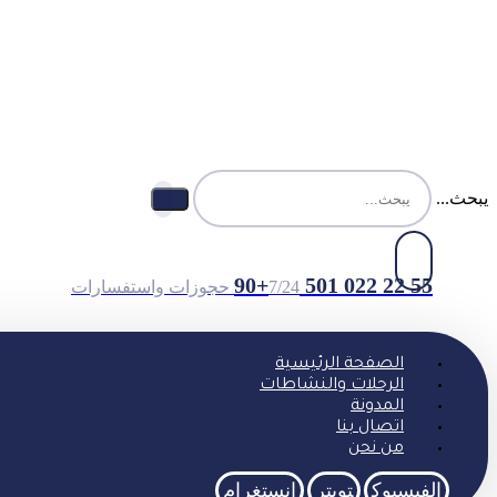
يبحث...
55 22 022 501 90+
7/24 حجوزات واستفسارات
الصفحة الرئيسية
الرحلات والنشاطات
المدونة
اتصال بنا
من نحن
الفيسبوك
تويتر
انستغرام