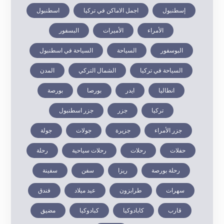
إسطنبول
اجمل الاماكن في تركيا
اسطنبول
الأمراء
الأميرات
البسفور
البوسفور
السياحة
السياحة في اسطنبول
السياحة في تركيا
الشمال التركي
المدن
انطاليا
ايدر
بورصا
بورصة
تركيا
جزر
جزر اسطنبول
جزر الأمراء
جزيرة
جولات
جولة
حفلات
رحلات
رحلات سياحية
رحلة
رحلة بورصة
ريزا
سفن
سفينة
سهرات
طرابزون
عيد ميلاد
فندق
قارب
كابادوكيا
كبادوكيا
مضيق