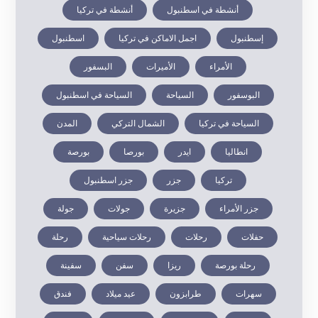
أنشطة في اسطنبول
أنشطة في تركيا
إسطنبول
اجمل الاماكن في تركيا
اسطنبول
الأمراء
الأميرات
البسفور
البوسفور
السياحة
السياحة في اسطنبول
السياحة في تركيا
الشمال التركي
المدن
انطاليا
ايدر
بورصا
بورصة
تركيا
جزر
جزر اسطنبول
جزر الأمراء
جزيرة
جولات
جولة
حفلات
رحلات
رحلات سياحية
رحلة
رحلة بورصة
ريزا
سفن
سفينة
سهرات
طرابزون
عيد ميلاد
فندق