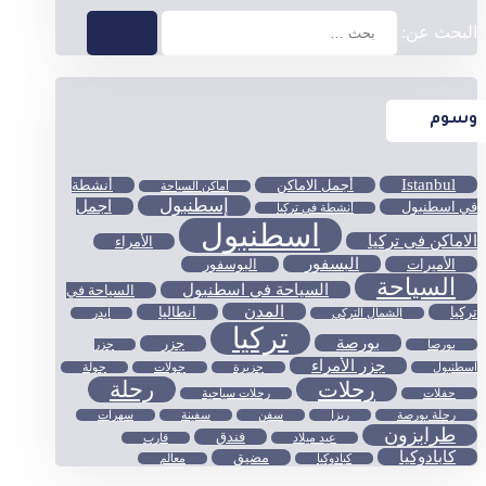
البحث عن:
وسوم
Istanbul
أجمل الاماكن
أنشطة
أماكن السياحة
إسطنبول
اجمل
في اسطنبول
أنشطة في تركيا
اسطنبول
الاماكن في تركيا
الأمراء
البسفور
الأميرات
البوسفور
السياحة
السياحة في اسطنبول
السياحة في
المدن
تركيا
انطاليا
الشمال التركي
ايدر
تركيا
بورصة
جزر
بورصا
جزر
جزر الأمراء
اسطنبول
جزيرة
جولات
جولة
رحلة
رحلات
حفلات
رحلات سياحية
رحلة بورصة
ريزا
سفن
سفينة
سهرات
طرابزون
فندق
عيد ميلاد
قارب
كابادوكيا
مضيق
كبادوكيا
معالم